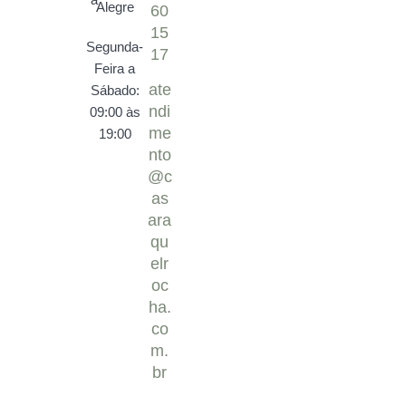
Alegre
60
15
Segunda-
17
Feira a
ate
Sábado:
ndi
09:00 às
me
19:00
nto
@c
as
ara
qu
elr
oc
ha.
co
m.
br