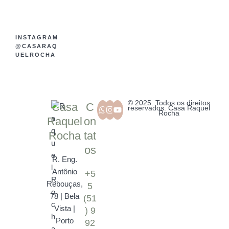
INSTAGRAM
@CASARAQ
UELROCHA
© 2025. Todos os direitos
Casa
C
reservados. Casa Raquel
Rocha
Raquel
on
Rocha
tat
os
R. Eng.
Antônio
+5
Rebouças,
5
78 | Bela
(51
Vista |
) 9
Porto
92