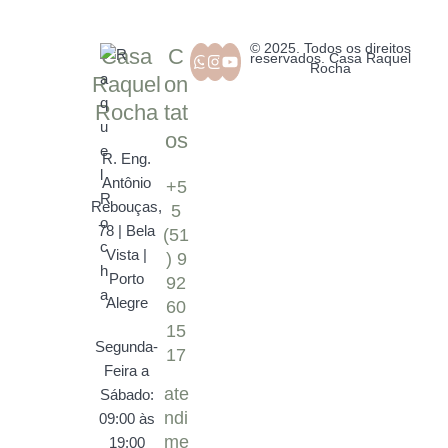
© 2025. Todos os direitos
Casa
C
reservados. Casa Raquel
Rocha
Raquel
on
Rocha
tat
os
R. Eng.
Antônio
+5
Rebouças,
5
78 | Bela
(51
Vista |
) 9
Porto
92
Alegre
60
15
Segunda-
17
Feira a
ate
Sábado:
ndi
09:00 às
me
19:00